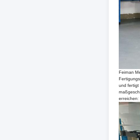
Feiman Med
Fertigungs
und ferti
maßgeschn
erreichen: