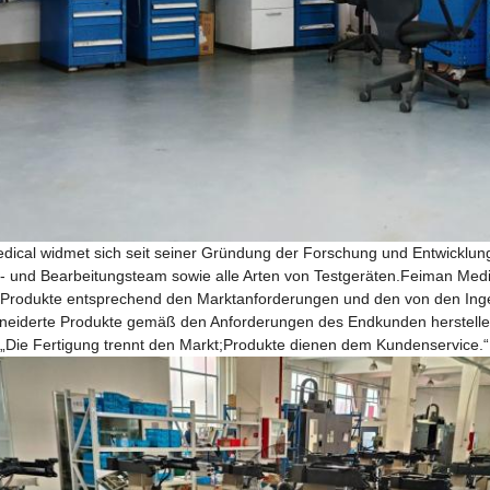
ical widmet sich seit seiner Gründung der Forschung und Entwicklung 
- und Bearbeitungsteam sowie alle Arten von Testgeräten.Feiman Medica
gt Produkte entsprechend den Marktanforderungen und den von den I
eiderte Produkte gemäß den Anforderungen des Endkunden herstellen
 „Die Fertigung trennt den Markt;Produkte dienen dem Kundenservice.“