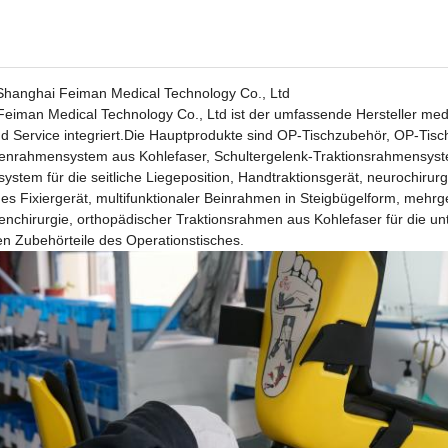
 Shanghai Feiman Medical Technology Co., Ltd
eiman Medical Technology Co., Ltd ist der umfassende Hersteller medi
nd Service integriert.Die Hauptprodukte sind OP-Tischzubehör, OP-Ti
enrahmensystem aus Kohlefaser, Schultergelenk-Traktionsrahmensystem,
system für die seitliche Liegeposition, Handtraktionsgerät, neurochirur
hes Fixiergerät, multifunktionaler Beinrahmen in Steigbügelform, mehr
enchirurgie, orthopädischer Traktionsrahmen aus Kohlefaser für die u
hen Zubehörteile des Operationstisches.