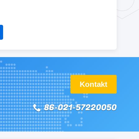
Kontakt
86-021-57220050