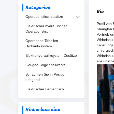
Kategorien
Bie
Operationstischzusätze
Profil von
Elektrischer hydraulischer
Shanghai F
Operationstisch
Vertrieb u
Wirbelsäul
Operations-Tabellen-
Fixierungs
Hydrauliksystem
chirurgisc
Elektrohydrauliksystem-Zusätze
Wirbelsäul
alle üblic
Gel-geduldige Stellwerke
Schäumen Sie in Position
bringend
Elektrischer Bedientisch
Hinterlass eine