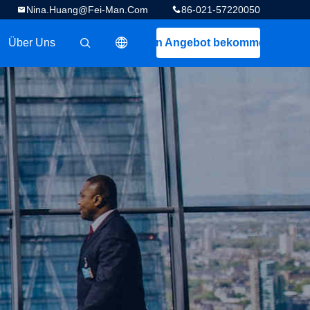
Nina.huang@fei-Man.com
86-021-57220050
Über Uns
Ein Angebot bekommen
描述