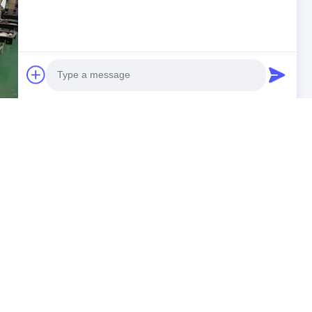
Photo
Video Call
Audio Call