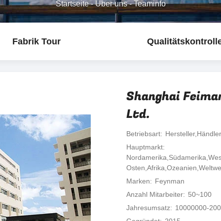
Startseite
-
Über uns
-
Teaminfo
Fabrik Tour
Qualitätskontroll
Shanghai Feiman
Ltd.
Betriebsart
Hersteller,Händle
Hauptmarkt
Nordamerika,Südamerika,Wes
Osten,Afrika,Ozeanien,Weltwe
Marken
Feynman
Anzahl Mitarbeiter
50~100
Jahresumsatz
10000000-20