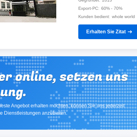
Gegründet
2015
Export-PC
60% - 70%
Kunden bedient
whole world
Erhalten Sie Zitat
er online, setzen uns
dung.
este Angebot erhalten möchten, können Sie uns jederzeit
re Dienstleistungen anzubieten.