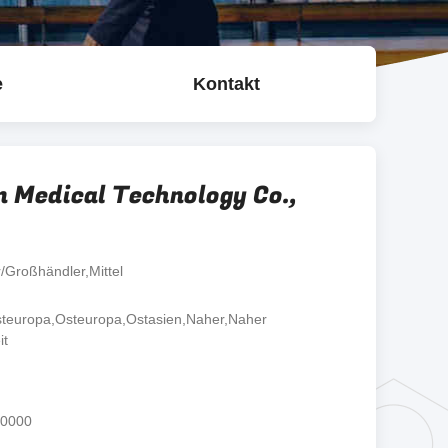
e
Kontakt
 Medical Technology Co.,
r/Großhändler,Mittel
teuropa,Osteuropa,Ostasien,Naher,Naher
it
00000