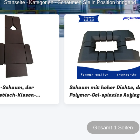
Startseite
-
Kategorien
-
Schäumen Sie in Position bringend
Schaum, der
Schaum mit hoher Dichte, d
stisch-Kissen-
Polymer-Gel-spinales Auflag
che Tischauflagen in
Chirurgie-Kissen für
ringt
Operationstisch in Position
bringt
Gesamt 1 Seiten