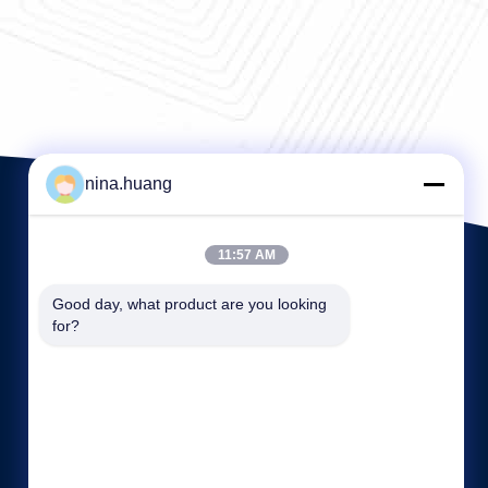
nina.huang
11:57 AM
Good day, what product are you looking 
for?
Quicklinks
Firmenprofil
Fabrik Tour