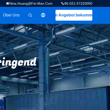
Nina.huang@fei-Man.com
86-021-57220050
Über Uns
Ein Angebot bekommen
描述
ringend