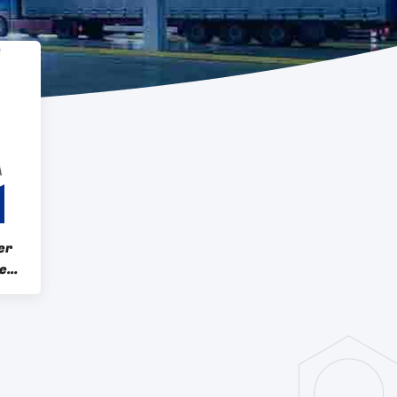
er
en-