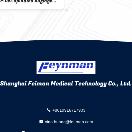
r-Gel-spinales Auflagen-
gie-Kissen für
ionstisch in Position
Shanghai Feiman Medical Technology Co., Ltd.
+8619916717903
nina.huang@fei-man.com