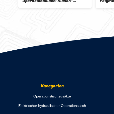
Operationstisch-Kissen-
Polyme
chirurgische Tischauflagen in
Chirur
Position bringt
Operat
bringt
Kategorien
Operationstischzusätze
Elektrischer hydraulischer Operationstisch