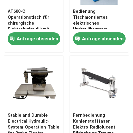
AT600-C
Bedienung
Operationstisch für
Tischmontiertes
chirurgische
elektrisches
Elektrohydraulik mit
Hydrauliksystem-
Fernbedienung mit
Operationstisch Duales
Anfrage absenden
Anfrage absenden
Operationstischzubehör
Steuersystem
Medizinische Geräte
Stable and Durable
Fernbedienung
Electrical Hydraulic-
Kohlenstofffaser
System-Operation-Table
Elektro-Radiolucent