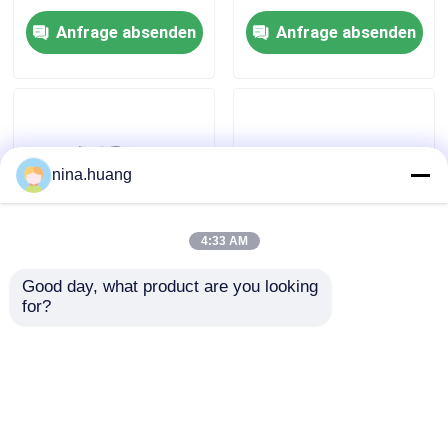
for Brake Electro
Bildgebung Trauma
Hydraulic Table
Oberste Hydraulische
Anfrage absenden
Anfrage absenden
Wirbelsäulenoperationstisch
nina.huang
4:33 AM
Good day, what product are you looking 
Versatile elektrische
Elektrohydraulischer
for?
Hydraulik-
Operationstisch für die
Startseite
Betriebssystem
Chirurgie
Betriebstischsystem
Produkte
Anfrage absenden
Anfrage absenden
Über uns