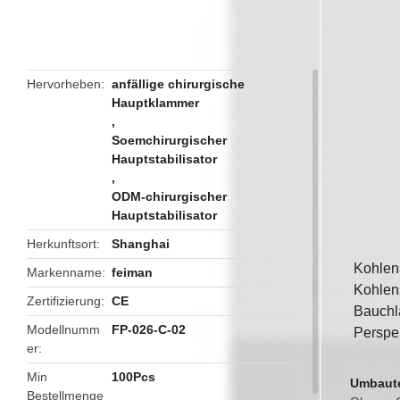
butto
Hervorheben
anfällige chirurgische
Hauptklammer
,
Soemchirurgischer
Hauptstabilisator
,
ODM-chirurgischer
Hauptstabilisator
Herkunftsort
Shanghai
Kohlen
Markenname
feiman
Kohlen
Zertifizierung
CE
Bauchla
Modellnumm
FP-026-C-02
Perspek
er
Min
100Pcs
Umbaut
Bestellmenge