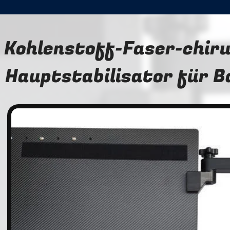
Kohlenstoff-Faser-chiru
Hauptstabilisator für B