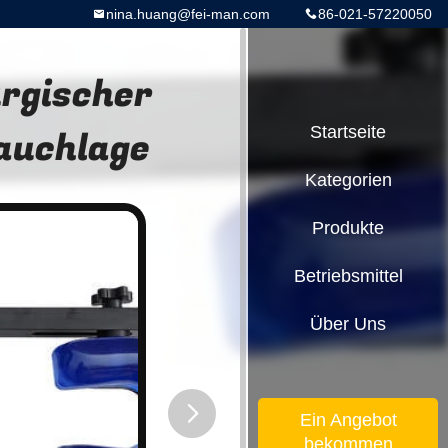
nina.huang@fei-man.com
86-021-57220050
rgischer
auchlage
Startseite
Kategorien
Produkte
Betriebsmittel
Über Uns
Ein Angebot
bekommen